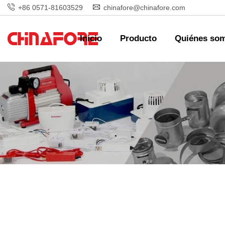
+86 0571-81603529
chinafore@chinafore.com
Inicio
Producto
Quiénes so