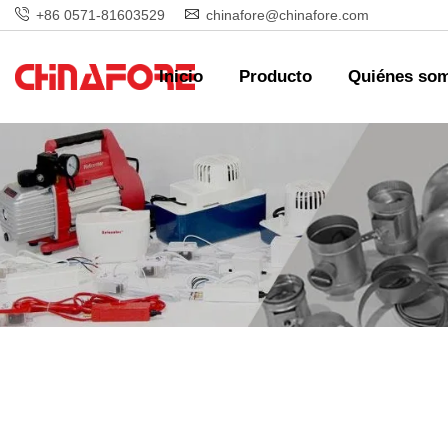
+86 0571-81603529
chinafore@chinafore.com
Inicio
Producto
Quiénes so