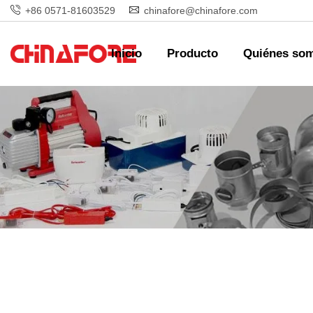
+86 0571-81603529
chinafore@chinafore.com
Inicio
Producto
Quiénes so