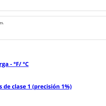
es.
ga - °F/ °C
de clase 1 (precisión 1%)