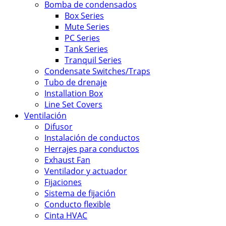
Bomba de condensados
Box Series
Mute Series
PC Series
Tank Series
Tranquil Series
Condensate Switches/Traps
Tubo de drenaje
Installation Box
Line Set Covers
Ventilación
Difusor
Instalación de conductos
Herrajes para conductos
Exhaust Fan
Ventilador y actuador
Fijaciones
Sistema de fijación
Conducto flexible
Cinta HVAC