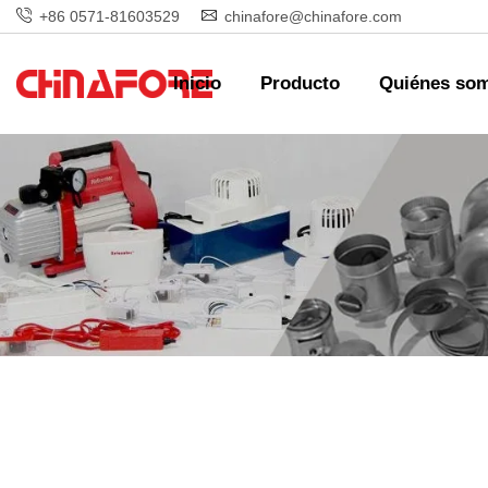
+86 0571-81603529
chinafore@chinafore.com
Inicio
Producto
Quiénes so