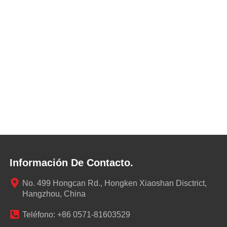
Información De Contacto.
No. 499 Hongcan Rd., Hongken Xiaoshan Disctrict,
Hangzhou, China
Teléfono: +86 0571-81603529