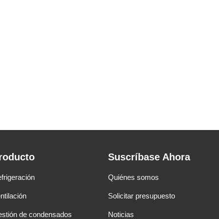
roducto
Suscríbase Ahora
frigeración
Quiénes somos
ntilación
Solicitar presupuesto
stión de condensados
Noticias