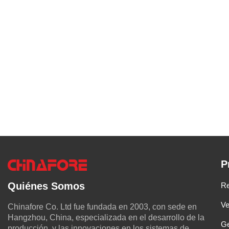
P
Quiénes Somos
Re
Ve
Chinafore Co. Ltd fue fundada en 2003, con sede en
Hangzhou, China, especializada en el desarrollo de la
Ge
producción, y las innovaciones en los sistemas de