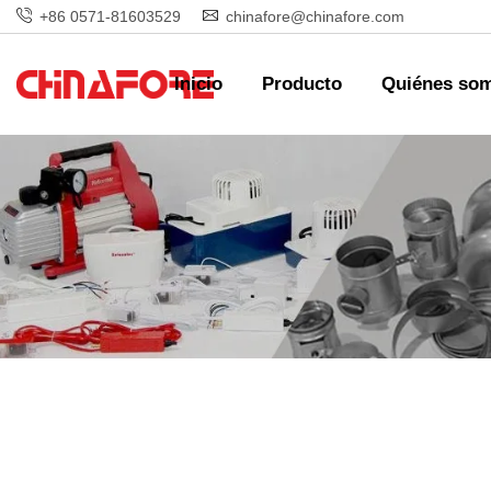
+86 0571-81603529
chinafore@chinafore.com
Inicio
Producto
Quiénes so