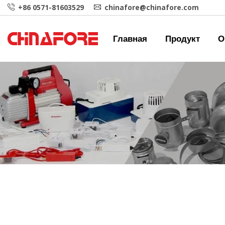
+86 0571-81603529
chinafore@chinafore.com
Главная
Продукт
О